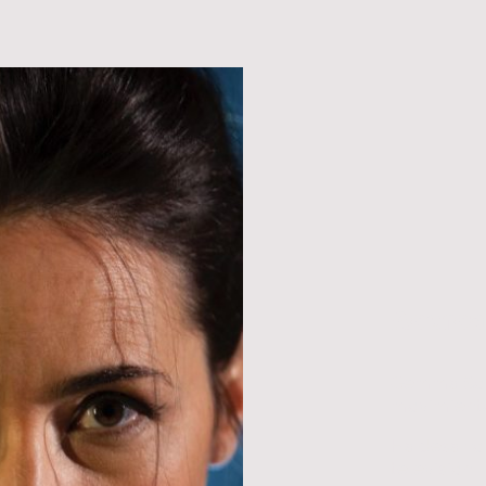
Acerca
Gemma Solé,
movimient
Ha desarrol
televisión.